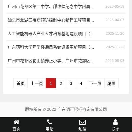
广州市花都区第二中学‌、邝维煜纪念中学附属雅正学校课室、宿舍及其它场室家具采购项目（项目编号：GDMZ-2026030）更正公告
2026-05-19
汕头市龙湖区疾病预防控制中心新建工程项目卫生检验设备采购采购更正公告（第一次）
2026-04-07
人工智能机器人产业人才培育基地建设项目（项目编号：GDMZ-2025080）更正公告
2025-11-20
广东药科大学药学楼通风系统设备更新项目（项目编号：GDMZ-2025071）更正公告
2025-11-12
广州市花都区花山镇养正小学、广州市花都区花山镇文坚小学、广州市花都区狮岭镇冯村初级中学校外供餐服务联合采购项目（项目编号：GDMZ-2025057）更正公告
2025-08-08
首页
上一页
1
2
3
4
下一页
尾页
版权所有 © 2022 广东明正招标咨询有限公司
首页
电话
短信
联系