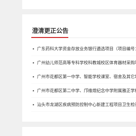
澄清更正公告
广东药科大学资金存放业务银行遴选项目（项目编号：GD
广州幼儿师范高等专科学校科教城校区体育器材采购项目（
广州市花都区第一中学、智能学校课室、宿舍及其它场室
广州市花都区第二中学‌、邝维煜纪念中学附属雅正学校
汕头市龙湖区疾病预防控制中心新建工程项目卫生检